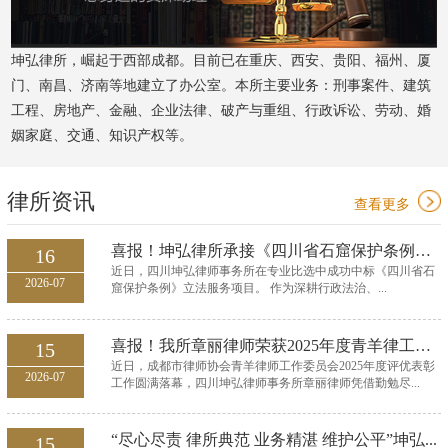
坤弘律所，崛起于西部成都。目前已在重庆、西安、贵阳、福州、厦
门、南昌、济南等地建立了办公室。本所主要业务：刑事案件、建筑
工程、房地产、金融、企业法律、破产与重组、行政诉讼、劳动、婚
姻家庭、交通、知识产权等。
律所资讯
查看更多
喜报！坤弘律所承接《四川省石窟保护条例》立法服...
16
近日，四川坤弘律师事务所在专业比选中成功中标《四川省石
2026-07
窟保护条例》立法服务项目。 作为深耕行政法治、...
喜报！我所章丽律师荣获2025年度青羊律工委优秀委...
15
近日，成都市律师协会青羊律师工作委员会2025年度评优表彰
2026-07
工作圆满落幕，四川坤弘律师事务所章丽律师凭借勤勉尽...
“尽心尽责 律所典范 业务精湛 维护公平”坤弘...
15