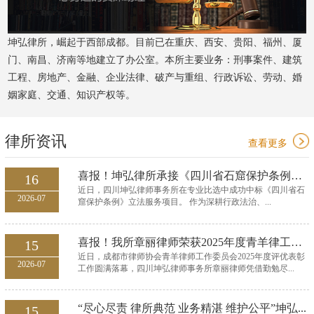
坤弘律所，崛起于西部成都。目前已在重庆、西安、贵阳、福州、厦
门、南昌、济南等地建立了办公室。本所主要业务：刑事案件、建筑
工程、房地产、金融、企业法律、破产与重组、行政诉讼、劳动、婚
姻家庭、交通、知识产权等。
律所资讯
查看更多
喜报！坤弘律所承接《四川省石窟保护条例》立法服...
16
近日，四川坤弘律师事务所在专业比选中成功中标《四川省石
2026-07
窟保护条例》立法服务项目。 作为深耕行政法治、...
喜报！我所章丽律师荣获2025年度青羊律工委优秀委...
15
近日，成都市律师协会青羊律师工作委员会2025年度评优表彰
2026-07
工作圆满落幕，四川坤弘律师事务所章丽律师凭借勤勉尽...
“尽心尽责 律所典范 业务精湛 维护公平”坤弘...
15