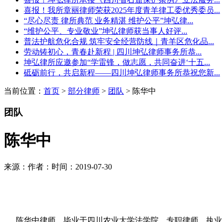
喜报！我所章丽律师荣获2025年度青羊律工委优秀委员...
“尽心尽责 律所典范 业务精湛 维护公平”坤弘律...
“维护公平、专业敬业”坤弘律师获当事人好评...
普法护航危化合规 筑牢安全经营防线｜青羊区危化品...
劳动铸初心，青春赴新程 | 四川坤弘律师事务所恭...
坤弘律所应邀参加“学雷锋，做志愿，共同奋进‘十五...
砥砺前行，共启新程——四川坤弘律师事务所恭祝您新...
当前位置：
首页
>
部分律师
>
团队
> 陈华中
团队
陈华中
来源：
作者：
时间：2019-07-30
陈华中律师，毕业于四川农业大学法学院，专职律师。执业